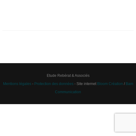
Etude Rebérat & Associés
Mentions légales
-
Protection des données
- Site internet
Bloom Création
/
Bam
Communication