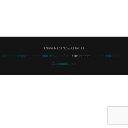
Etude Rebérat & Associés
Mentions légales
-
Protection des données
- Site internet
Bloom Création
/
Bam
Communication