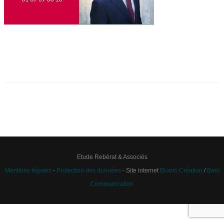
Etude Rebérat & Associés
Mentions légales
-
Protection des données
- Site internet
Bloom Création
/
Bam
Communication