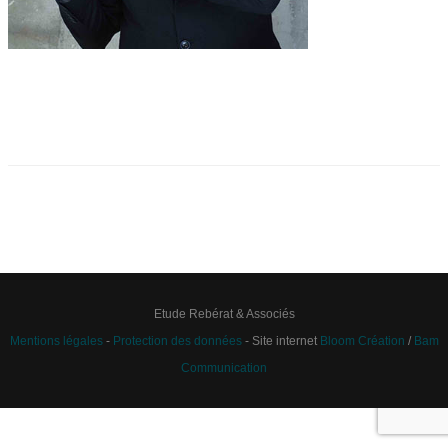
Etude Rebérat & Associés
Mentions légales
-
Protection des données
- Site internet
Bloom Création
/
Bam
Communication