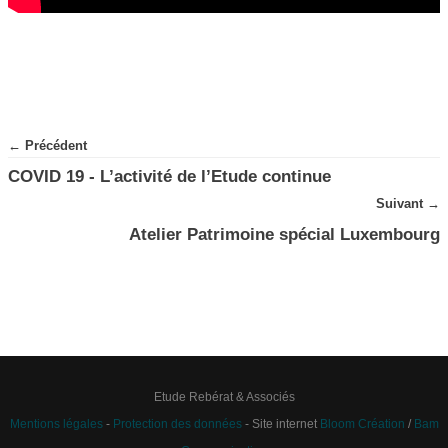
← Précédent
COVID 19 - L’activité de l’Etude continue
Suivant →
Atelier Patrimoine spécial Luxembourg
Etude Rebérat & Associés
Mentions légales
-
Protection des données
- Site internet
Bloom Création
/
Bam